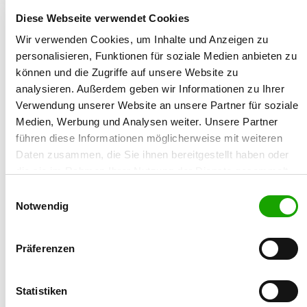
06.10.2017
Diese Webseite verwendet Cookies
Wir verwenden Cookies, um Inhalte und Anzeigen zu
Züchtername:
personalisieren, Funktionen für soziale Medien anbieten zu
Claudia Seewald
können und die Zugriffe auf unsere Website zu
analysieren. Außerdem geben wir Informationen zu Ihrer
Straße/Nr.:
Verwendung unserer Website an unsere Partner für soziale
Worzeldorfer Str. 188
Medien, Werbung und Analysen weiter. Unsere Partner
führen diese Informationen möglicherweise mit weiteren
Plz/Ort:
Daten zusammen, die Sie ihnen bereitgestellt haben oder
90469 Nürnberg
die sie im Rahmen Ihrer Nutzung der Dienste gesammelt
haben. Sie geben Einwilligung zu unseren Cookies, wenn
Einwilligungsauswahl
Land:
Sie unsere Webseite weiterhin nutzen.
Notwendig
Deutschland
Mobil:
Präferenzen
+49 160 94803814
Statistiken
Email: