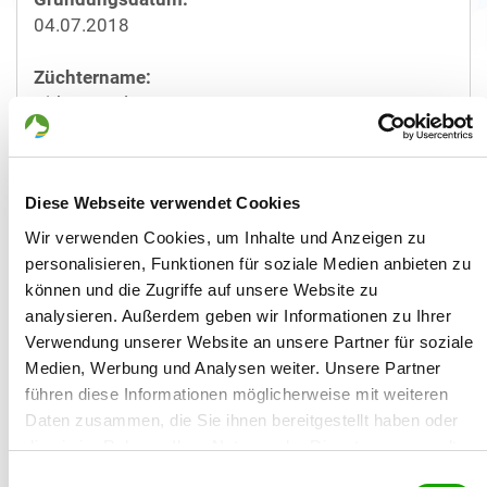
04.07.2018
Züchtername:
Dirk Peppel
Straße/Nr.:
Kleine Schulstr. 18
Diese Webseite verwendet Cookies
Plz/Ort:
Wir verwenden Cookies, um Inhalte und Anzeigen zu
39307 Elbe-Parey - Bergzow
personalisieren, Funktionen für soziale Medien anbieten zu
können und die Zugriffe auf unsere Website zu
Land:
analysieren. Außerdem geben wir Informationen zu Ihrer
Deutschland
Verwendung unserer Website an unsere Partner für soziale
Medien, Werbung und Analysen weiter. Unsere Partner
Mobil:
führen diese Informationen möglicherweise mit weiteren
+491747519726
Daten zusammen, die Sie ihnen bereitgestellt haben oder
die sie im Rahmen Ihrer Nutzung der Dienste gesammelt
Email:
haben. Sie geben Einwilligung zu unseren Cookies, wenn
Einwilligungsauswahl