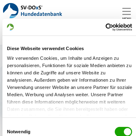
MENU
Diese Webseite verwendet Cookies
Zwinger: von den Böckinger
Wir verwenden Cookies, um Inhalte und Anzeigen zu
Seeräubern
personalisieren, Funktionen für soziale Medien anbieten zu
Gründungsdatum:
können und die Zugriffe auf unsere Website zu
24.06.2020
analysieren. Außerdem geben wir Informationen zu Ihrer
Verwendung unserer Website an unsere Partner für soziale
Züchter:
Medien, Werbung und Analysen weiter. Unsere Partner
Waldemar Sinn, 74080 Heilbronn - Deutschland
führen diese Informationen möglicherweise mit weiteren
Daten zusammen, die Sie ihnen bereitgestellt haben oder
die sie im Rahmen Ihrer Nutzung der Dienste gesammelt
haben. Sie geben Einwilligung zu unseren Cookies, wenn
Zwinger
Welpenangebote
Deckakte
Einwilligungsauswahl
Sie unsere Webseite weiterhin nutzen.
Notwendig