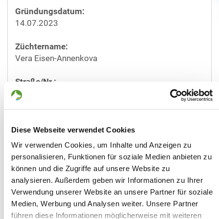
Gründungsdatum:
14.07.2023
Züchtername:
Vera Eisen-Annenkova
Straße/Nr.:
St.-Johannes-Str. 3
Plz/Ort:
41849 Wassenberg
Diese Webseite verwendet Cookies
Wir verwenden Cookies, um Inhalte und Anzeigen zu
Land:
personalisieren, Funktionen für soziale Medien anbieten zu
Deutschland
können und die Zugriffe auf unsere Website zu
analysieren. Außerdem geben wir Informationen zu Ihrer
Telefon:
Verwendung unserer Website an unsere Partner für soziale
01724365826
Medien, Werbung und Analysen weiter. Unsere Partner
führen diese Informationen möglicherweise mit weiteren