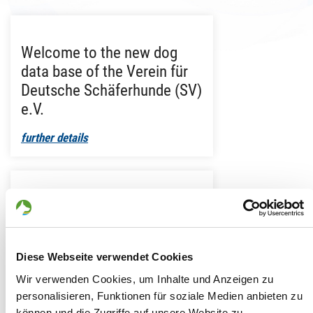
Welcome to the new dog
data base of the Verein für
Deutsche Schäferhunde (SV)
e.V.
further details
Overview of packages
You can individually put together
your package in the 12 months
Diese Webseite verwendet Cookies
subscription
Wir verwenden Cookies, um Inhalte und Anzeigen zu
personalisieren, Funktionen für soziale Medien anbieten zu
further details
können und die Zugriffe auf unsere Website zu