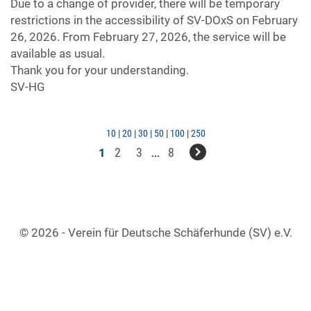
Due to a change of provider, there will be temporary
restrictions in the accessibility of SV-DOxS on February
26, 2026. From February 27, 2026, the service will be
available as usual.
Thank you for your understanding.
SV-HG
10
|
20
|
30
|
50
|
100
|
250
2
3
8
1
...
© 2026 - Verein für Deutsche Schäferhunde (SV) e.V.