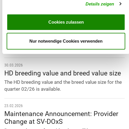
The HD breeding value and the breed value size for the
Details zeigen
quarter 03/26 is available.
Cookies zulassen
23.04.2026
Breeding report
Nur notwendige Cookies verwenden
The breeding report for April 2026 is now available.
Click here for the breeding report ...
30.03.2026
HD breeding value and breed value size
The HD breeding value and the breed value size for the
quarter 02/26 is available.
23.02.2026
Maintenance Announcement: Provider
Change at SV-DOxS