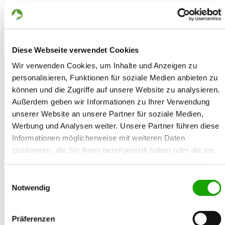
Würfe und Nachkommen:
Rü ges:
Anzahl der Rüden des Wurfes
Hü ges:
Diese Webseite verwendet Cookies
Anzahl der Hündinnen des Wurfes
Wir verwenden Cookies, um Inhalte und Anzeigen zu
ZB-Nr.:
personalisieren, Funktionen für soziale Medien anbieten zu
Zuchtbuchnummer des Hundes
können und die Zugriffe auf unsere Website zu analysieren.
Außerdem geben wir Informationen zu Ihrer Verwendung
Blutlinie:
unserer Website an unsere Partner für soziale Medien,
ZB-Nr.:
Werbung und Analysen weiter. Unsere Partner führen diese
Zuchtbuchnummer des Hundes
Informationen möglicherweise mit weiteren Daten
ZB.:
zusammen, die Sie ihnen bereitgestellt haben oder die sie
Zuchtbewertung
im Rahmen Ihrer Nutzung der Dienste gesammelt haben.
Abkz.:
Sie geben Einwilligung zu unseren Cookies, wenn Sie
Einwilligungsauswahl
Ausbildungskennzeichen
unsere Webseite weiterhin nutzen.
Notwendig
Zuchtschauen und Prüfungen:
Prf.-Art:
Präferenzen