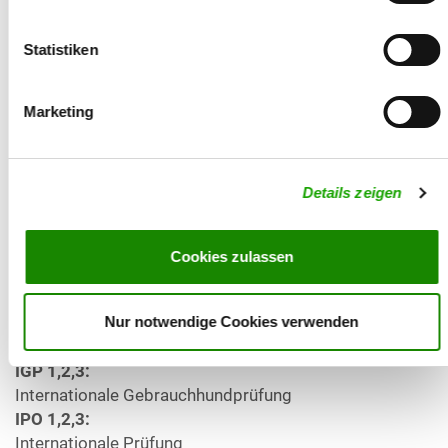
Prüfungsart bzw. Prüfungsstufe
TSB:
Statistiken
Triebveranlagung, Selbstsicherheit u. Belastbarkeit
Ausbildungskennzeichen:
Marketing
A3:
Agility
DPH:
Details zeigen
Dienstpolizeihund
FH 1,2:
Fährtenhund
Cookies zulassen
HGH:
Herdengebrauchshund
IFH 1,2,3:
Nur notwendige Cookies verwenden
Internationale Fährtenhundprüfung
IGP 1,2,3:
Internationale Gebrauchhundprüfung
IPO 1,2,3:
Internationale Prüfung